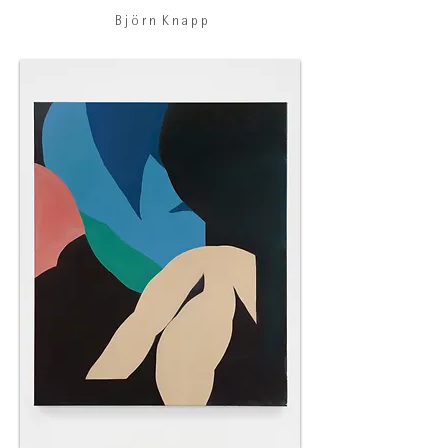
B j ö r n K n a p p